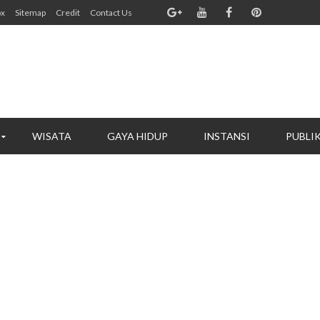
ox
Sitemap
Credit
Contact Us
WISATA
GAYA HIDUP
INSTANSI
PUBLI