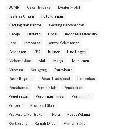
BUMN
Cagar Budaya
Dealer Mobil
Fasilitas Umum
Foto Kiriman
Gedung dan Kantor
Gedung Perkantoran
Gereja
Hiburan
Hotel
Indonesia Diversity
Jasa
Jembatan
Kantor Sekretariat
Kesehatan
KPR
Kuliner
Luar Negeri
Makam Islam
Mall
Masjid
Monumen
Museum
Narogong
Pariwisata
Pasar Regional
Pasar Tradisional
Pelabuhan
Pemakaman
Pemerintah
Pendidikan
Penginapan
Perguruan Tinggi
Perumahan
Properti
Properti Dijual
Properti Dikontrakan
Pura
Pusat Belanja
Restaurant
Rumah Dijual
Rumah Sakit