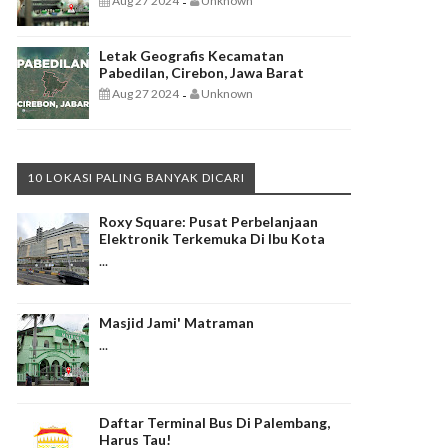
Aug 27 2024
Unknown
-
Letak Geografis Kecamatan
Pabedilan, Cirebon, Jawa Barat
Aug 27 2024
Unknown
-
10 LOKASI PALING BANYAK DICARI
Roxy Square: Pusat Perbelanjaan
Elektronik Terkemuka Di Ibu Kota
...
Masjid Jami' Matraman
...
Daftar Terminal Bus Di Palembang,
Harus Tau!