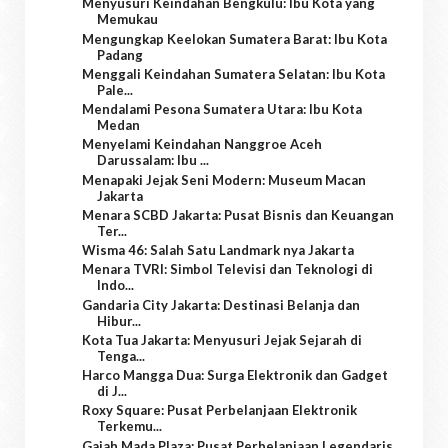
Menyusuri Keindahan Bengkulu: Ibu Kota yang
Memukau
Mengungkap Keelokan Sumatera Barat: Ibu Kota
Padang
Menggali Keindahan Sumatera Selatan: Ibu Kota
Pale...
Mendalami Pesona Sumatera Utara: Ibu Kota
Medan
Menyelami Keindahan Nanggroe Aceh
Darussalam: Ibu ...
Menapaki Jejak Seni Modern: Museum Macan
Jakarta
Menara SCBD Jakarta: Pusat Bisnis dan Keuangan
Ter...
Wisma 46: Salah Satu Landmark nya Jakarta
Menara TVRI: Simbol Televisi dan Teknologi di
Indo...
Gandaria City Jakarta: Destinasi Belanja dan
Hibur...
Kota Tua Jakarta: Menyusuri Jejak Sejarah di
Tenga...
Harco Mangga Dua: Surga Elektronik dan Gadget
di J...
Roxy Square: Pusat Perbelanjaan Elektronik
Terkemu...
Gajah Mada Plaza: Pusat Perbelanjaan Legendaris