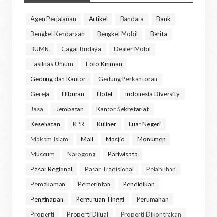
Agen Perjalanan
Artikel
Bandara
Bank
Bengkel Kendaraan
Bengkel Mobil
Berita
BUMN
Cagar Budaya
Dealer Mobil
Fasilitas Umum
Foto Kiriman
Gedung dan Kantor
Gedung Perkantoran
Gereja
Hiburan
Hotel
Indonesia Diversity
Jasa
Jembatan
Kantor Sekretariat
Kesehatan
KPR
Kuliner
Luar Negeri
Makam Islam
Mall
Masjid
Monumen
Museum
Narogong
Pariwisata
Pasar Regional
Pasar Tradisional
Pelabuhan
Pemakaman
Pemerintah
Pendidikan
Penginapan
Perguruan Tinggi
Perumahan
Properti
Properti Dijual
Properti Dikontrakan