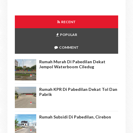
RECENT
POPULAR
COMMENT
Rumah Murah Di Pabedilan Dekat
Jempol Waterboom Ciledug
Rumah KPR Di Pabedilan Dekat Tol Dan
Pabrik
Rumah Subsidi Di Pabedilan, Cirebon