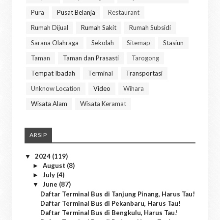
Pura
Pusat Belanja
Restaurant
Rumah Dijual
Rumah Sakit
Rumah Subsidi
Sarana Olahraga
Sekolah
Sitemap
Stasiun
Taman
Taman dan Prasasti
Tarogong
Tempat Ibadah
Terminal
Transportasi
Unknow Location
Video
Wihara
Wisata Alam
Wisata Keramat
ARSIP
2024
(119)
▼
August
(8)
►
July
(4)
►
June
(87)
▼
Daftar Terminal Bus di Tanjung Pinang, Harus Tau!
Daftar Terminal Bus di Pekanbaru, Harus Tau!
Daftar Terminal Bus di Bengkulu, Harus Tau!