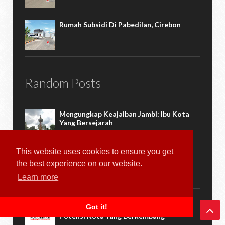
Rumah Subsidi Di Pabedilan, Cirebon
Random Posts
Mengungkap Keajaiban Jambi: Ibu Kota
Yang Bersejarah
This website uses cookies to ensure you get
Kota Tua Jakarta: Menyusuri Jejak
the best experience on our website.
Sejarah Di Tengah Ibu Kota
Learn more
Perayaan Ulang Tahun Kota Bekasi
Got it!
2023: Memperingati Peningkatan Dan
Potensi Kota Yang Berkembang