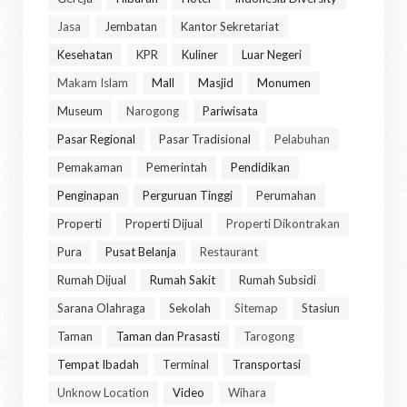
Jasa
Jembatan
Kantor Sekretariat
Kesehatan
KPR
Kuliner
Luar Negeri
Makam Islam
Mall
Masjid
Monumen
Museum
Narogong
Pariwisata
Pasar Regional
Pasar Tradisional
Pelabuhan
Pemakaman
Pemerintah
Pendidikan
Penginapan
Perguruan Tinggi
Perumahan
Properti
Properti Dijual
Properti Dikontrakan
Pura
Pusat Belanja
Restaurant
Rumah Dijual
Rumah Sakit
Rumah Subsidi
Sarana Olahraga
Sekolah
Sitemap
Stasiun
Taman
Taman dan Prasasti
Tarogong
Tempat Ibadah
Terminal
Transportasi
Unknow Location
Video
Wihara