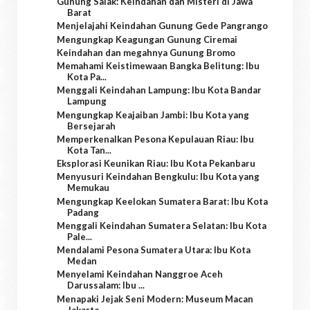
Gunung Salak: Keindahan dan Misteri di Jawa
Barat
Menjelajahi Keindahan Gunung Gede Pangrango
Mengungkap Keagungan Gunung Ciremai
Keindahan dan megahnya Gunung Bromo
Memahami Keistimewaan Bangka Belitung: Ibu
Kota Pa...
Menggali Keindahan Lampung: Ibu Kota Bandar
Lampung
Mengungkap Keajaiban Jambi: Ibu Kota yang
Bersejarah
Memperkenalkan Pesona Kepulauan Riau: Ibu
Kota Tan...
Eksplorasi Keunikan Riau: Ibu Kota Pekanbaru
Menyusuri Keindahan Bengkulu: Ibu Kota yang
Memukau
Mengungkap Keelokan Sumatera Barat: Ibu Kota
Padang
Menggali Keindahan Sumatera Selatan: Ibu Kota
Pale...
Mendalami Pesona Sumatera Utara: Ibu Kota
Medan
Menyelami Keindahan Nanggroe Aceh
Darussalam: Ibu ...
Menapaki Jejak Seni Modern: Museum Macan
Jakarta