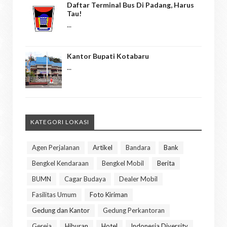
Daftar Terminal Bus Di Padang, Harus
Tau!
...
Kantor Bupati Kotabaru
...
KATEGORI LOKASI
Agen Perjalanan
Artikel
Bandara
Bank
Bengkel Kendaraan
Bengkel Mobil
Berita
BUMN
Cagar Budaya
Dealer Mobil
Fasilitas Umum
Foto Kiriman
Gedung dan Kantor
Gedung Perkantoran
Gereja
Hiburan
Hotel
Indonesia Diversity