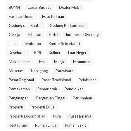
BUMN
Cagar Budaya
Dealer Mobil
Fasilitas Umum
Foto Kiriman
Gedung dan Kantor
Gedung Perkantoran
Gereja
Hiburan
Hotel
Indonesia Diversity
Jasa
Jembatan
Kantor Sekretariat
Kesehatan
KPR
Kuliner
Luar Negeri
Makam Islam
Mall
Masjid
Monumen
Museum
Narogong
Pariwisata
Pasar Regional
Pasar Tradisional
Pelabuhan
Pemakaman
Pemerintah
Pendidikan
Penginapan
Perguruan Tinggi
Perumahan
Properti
Properti Dijual
Properti Dikontrakan
Pura
Pusat Belanja
Restaurant
Rumah Dijual
Rumah Sakit