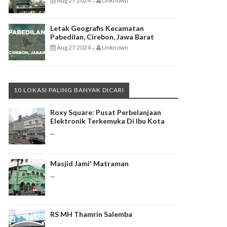
Aug 27 2024
Unknown
-
Letak Geografis Kecamatan
Pabedilan, Cirebon, Jawa Barat
Aug 27 2024
Unknown
-
10 LOKASI PALING BANYAK DICARI
Roxy Square: Pusat Perbelanjaan
Elektronik Terkemuka Di Ibu Kota
...
Masjid Jami' Matraman
...
RS MH Thamrin Salemba
...