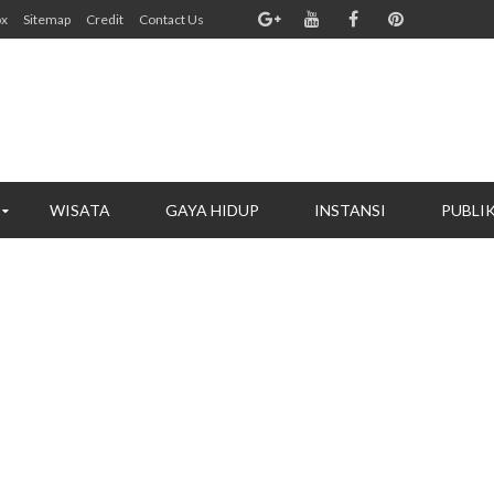
ox
Sitemap
Credit
Contact Us
WISATA
GAYA HIDUP
INSTANSI
PUBLI