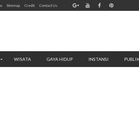
ox
Sitemap
Credit
Contact Us
WISATA
GAYA HIDUP
INSTANSI
PUBLI