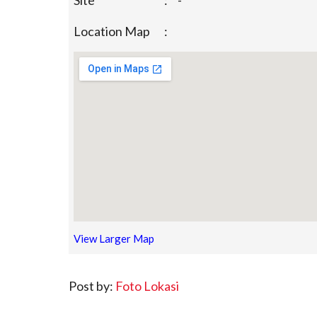
Site
:
-
Location Map
:
View Larger Map
Post by:
Foto Lokasi