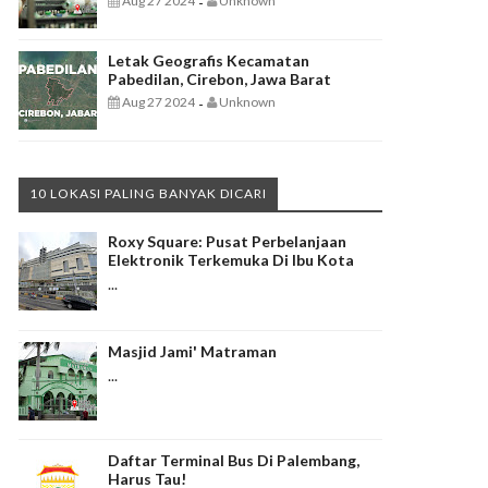
Aug 27 2024
Unknown
-
Letak Geografis Kecamatan
Pabedilan, Cirebon, Jawa Barat
Aug 27 2024
Unknown
-
10 LOKASI PALING BANYAK DICARI
Roxy Square: Pusat Perbelanjaan
Elektronik Terkemuka Di Ibu Kota
...
Masjid Jami' Matraman
...
Daftar Terminal Bus Di Palembang,
Harus Tau!