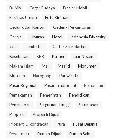
BUMN
Cagar Budaya
Dealer Mobil
Fasilitas Umum
Foto Kiriman
Gedung dan Kantor
Gedung Perkantoran
Gereja
Hiburan
Hotel
Indonesia Diversity
Jasa
Jembatan
Kantor Sekretariat
Kesehatan
KPR
Kuliner
Luar Negeri
Makam Islam
Mall
Masjid
Monumen
Museum
Narogong
Pariwisata
Pasar Regional
Pasar Tradisional
Pelabuhan
Pemakaman
Pemerintah
Pendidikan
Penginapan
Perguruan Tinggi
Perumahan
Properti
Properti Dijual
Properti Dikontrakan
Pura
Pusat Belanja
Restaurant
Rumah Dijual
Rumah Sakit