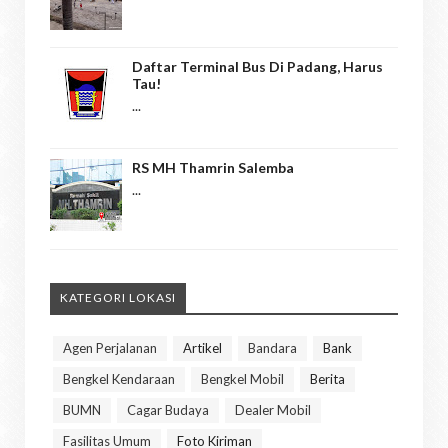
Daftar Terminal Bus Di Padang, Harus
Tau!
...
RS MH Thamrin Salemba
...
KATEGORI LOKASI
Agen Perjalanan
Artikel
Bandara
Bank
Bengkel Kendaraan
Bengkel Mobil
Berita
BUMN
Cagar Budaya
Dealer Mobil
Fasilitas Umum
Foto Kiriman