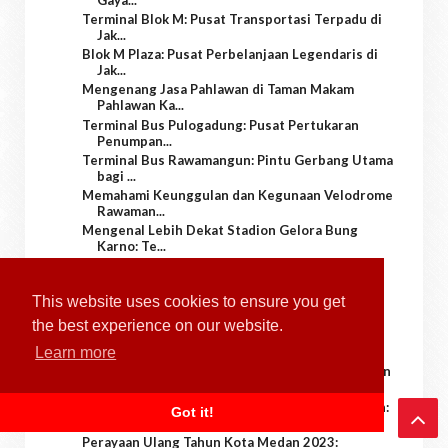
Terminal Blok M: Pusat Transportasi Terpadu di
Jak...
Blok M Plaza: Pusat Perbelanjaan Legendaris di
Jak...
Mengenang Jasa Pahlawan di Taman Makam
Pahlawan Ka...
Terminal Bus Pulogadung: Pusat Pertukaran
Penumpan...
Terminal Bus Rawamangun: Pintu Gerbang Utama
bagi ...
Memahami Keunggulan dan Kegunaan Velodrome
Rawaman...
Mengenal Lebih Dekat Stadion Gelora Bung
Karno: Te...
Mengagumi Keindahan dan Kebesaran Masjid
Istiqlal ...
Memahami Keindahan dan Sejarah Gereja
This website uses cookies to ensure you get
Katedral Jak...
the best experience on our website.
Mengenal Lebih Dekat Monumen Nasional
(Monas): Sim...
Learn more
Menikmati Keindahan Alam dan Hiburan di Taman
Impi...
Mengenal Lebih Dekat Kebun Binatang Ragunan:
Got it!
Waris...
Perayaan Ulang Tahun Kota Medan 2023: