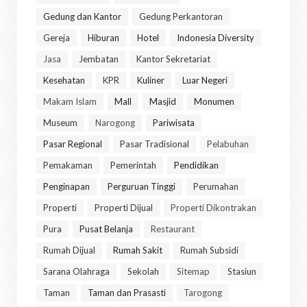
Gedung dan Kantor
Gedung Perkantoran
Gereja
Hiburan
Hotel
Indonesia Diversity
Jasa
Jembatan
Kantor Sekretariat
Kesehatan
KPR
Kuliner
Luar Negeri
Makam Islam
Mall
Masjid
Monumen
Museum
Narogong
Pariwisata
Pasar Regional
Pasar Tradisional
Pelabuhan
Pemakaman
Pemerintah
Pendidikan
Penginapan
Perguruan Tinggi
Perumahan
Properti
Properti Dijual
Properti Dikontrakan
Pura
Pusat Belanja
Restaurant
Rumah Dijual
Rumah Sakit
Rumah Subsidi
Sarana Olahraga
Sekolah
Sitemap
Stasiun
Taman
Taman dan Prasasti
Tarogong