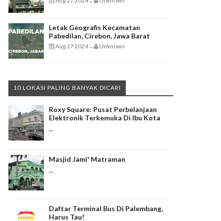
Aug 27 2024
Unknown
-
Letak Geografis Kecamatan
Pabedilan, Cirebon, Jawa Barat
Aug 27 2024
Unknown
-
10 LOKASI PALING BANYAK DICARI
Roxy Square: Pusat Perbelanjaan
Elektronik Terkemuka Di Ibu Kota
...
Masjid Jami' Matraman
...
Daftar Terminal Bus Di Palembang,
Harus Tau!