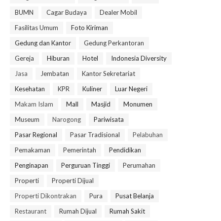
BUMN
Cagar Budaya
Dealer Mobil
Fasilitas Umum
Foto Kiriman
Gedung dan Kantor
Gedung Perkantoran
Gereja
Hiburan
Hotel
Indonesia Diversity
Jasa
Jembatan
Kantor Sekretariat
Kesehatan
KPR
Kuliner
Luar Negeri
Makam Islam
Mall
Masjid
Monumen
Museum
Narogong
Pariwisata
Pasar Regional
Pasar Tradisional
Pelabuhan
Pemakaman
Pemerintah
Pendidikan
Penginapan
Perguruan Tinggi
Perumahan
Properti
Properti Dijual
Properti Dikontrakan
Pura
Pusat Belanja
Restaurant
Rumah Dijual
Rumah Sakit