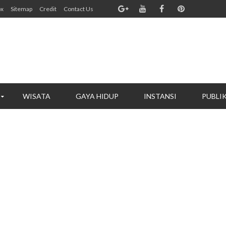
ox
Sitemap
Credit
Contact Us
WISATA
GAYA HIDUP
INSTANSI
PUBLI