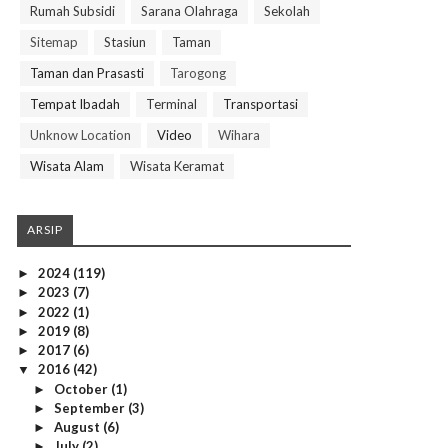
Rumah Subsidi
Sarana Olahraga
Sekolah
Sitemap
Stasiun
Taman
Taman dan Prasasti
Tarogong
Tempat Ibadah
Terminal
Transportasi
Unknow Location
Video
Wihara
Wisata Alam
Wisata Keramat
ARSIP
2024
(119)
►
2023
(7)
►
2022
(1)
►
2019
(8)
►
2017
(6)
►
2016
(42)
▼
October
(1)
►
September
(3)
►
August
(6)
►
July
(2)
►