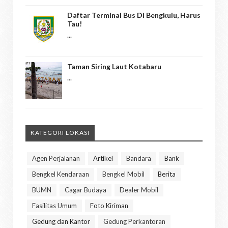
Daftar Terminal Bus Di Bengkulu, Harus
Tau!
...
Taman Siring Laut Kotabaru
...
KATEGORI LOKASI
Agen Perjalanan
Artikel
Bandara
Bank
Bengkel Kendaraan
Bengkel Mobil
Berita
BUMN
Cagar Budaya
Dealer Mobil
Fasilitas Umum
Foto Kiriman
Gedung dan Kantor
Gedung Perkantoran