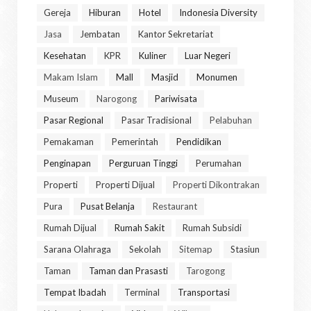
Gereja
Hiburan
Hotel
Indonesia Diversity
Jasa
Jembatan
Kantor Sekretariat
Kesehatan
KPR
Kuliner
Luar Negeri
Makam Islam
Mall
Masjid
Monumen
Museum
Narogong
Pariwisata
Pasar Regional
Pasar Tradisional
Pelabuhan
Pemakaman
Pemerintah
Pendidikan
Penginapan
Perguruan Tinggi
Perumahan
Properti
Properti Dijual
Properti Dikontrakan
Pura
Pusat Belanja
Restaurant
Rumah Dijual
Rumah Sakit
Rumah Subsidi
Sarana Olahraga
Sekolah
Sitemap
Stasiun
Taman
Taman dan Prasasti
Tarogong
Tempat Ibadah
Terminal
Transportasi