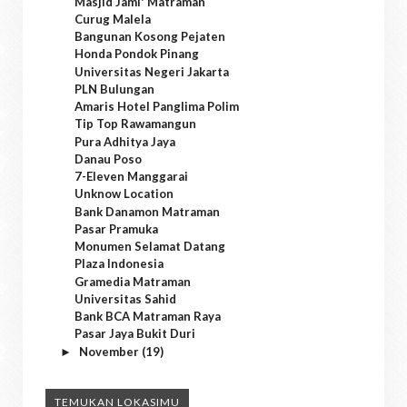
Masjid Jami' Matraman
Curug Malela
Bangunan Kosong Pejaten
Honda Pondok Pinang
Universitas Negeri Jakarta
PLN Bulungan
Amaris Hotel Panglima Polim
Tip Top Rawamangun
Pura Adhitya Jaya
Danau Poso
7-Eleven Manggarai
Unknow Location
Bank Danamon Matraman
Pasar Pramuka
Monumen Selamat Datang
Plaza Indonesia
Gramedia Matraman
Universitas Sahid
Bank BCA Matraman Raya
Pasar Jaya Bukit Duri
November
(19)
►
TEMUKAN LOKASIMU