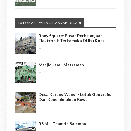
10 LOKASI PALING BANYAK DICARI
Roxy Square: Pusat Perbelanjaan
Elektronik Terkemuka Di Ibu Kota
...
Masjid Jami' Matraman
...
Desa Karang Wangi - Letak Geografis
Dan Kepemimpinan Kuwu
...
RS MH Thamrin Salemba
...