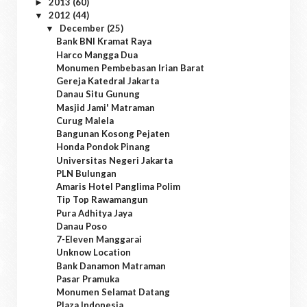
2013
(60)
►
2012
(44)
▼
December
(25)
▼
Bank BNI Kramat Raya
Harco Mangga Dua
Monumen Pembebasan Irian Barat
Gereja Katedral Jakarta
Danau Situ Gunung
Masjid Jami' Matraman
Curug Malela
Bangunan Kosong Pejaten
Honda Pondok Pinang
Universitas Negeri Jakarta
PLN Bulungan
Amaris Hotel Panglima Polim
Tip Top Rawamangun
Pura Adhitya Jaya
Danau Poso
7-Eleven Manggarai
Unknow Location
Bank Danamon Matraman
Pasar Pramuka
Monumen Selamat Datang
Plaza Indonesia