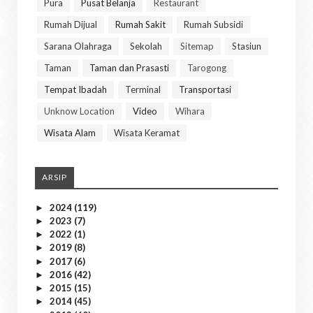
Pura
Pusat Belanja
Restaurant
Rumah Dijual
Rumah Sakit
Rumah Subsidi
Sarana Olahraga
Sekolah
Sitemap
Stasiun
Taman
Taman dan Prasasti
Tarogong
Tempat Ibadah
Terminal
Transportasi
Unknow Location
Video
Wihara
Wisata Alam
Wisata Keramat
ARSIP
2024
(119)
►
2023
(7)
►
2022
(1)
►
2019
(8)
►
2017
(6)
►
2016
(42)
►
2015
(15)
►
2014
(45)
►