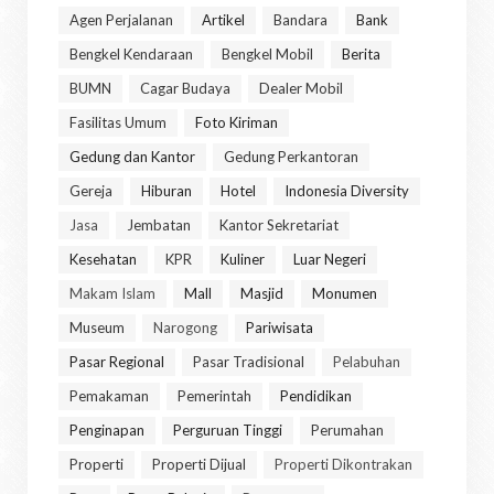
Agen Perjalanan
Artikel
Bandara
Bank
Bengkel Kendaraan
Bengkel Mobil
Berita
BUMN
Cagar Budaya
Dealer Mobil
Fasilitas Umum
Foto Kiriman
Gedung dan Kantor
Gedung Perkantoran
Gereja
Hiburan
Hotel
Indonesia Diversity
Jasa
Jembatan
Kantor Sekretariat
Kesehatan
KPR
Kuliner
Luar Negeri
Makam Islam
Mall
Masjid
Monumen
Museum
Narogong
Pariwisata
Pasar Regional
Pasar Tradisional
Pelabuhan
Pemakaman
Pemerintah
Pendidikan
Penginapan
Perguruan Tinggi
Perumahan
Properti
Properti Dijual
Properti Dikontrakan