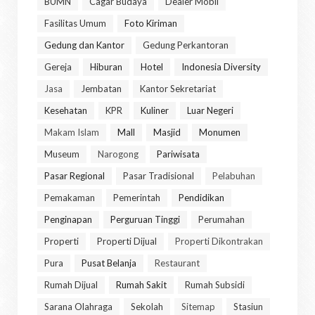
BUMN
Cagar Budaya
Dealer Mobil
Fasilitas Umum
Foto Kiriman
Gedung dan Kantor
Gedung Perkantoran
Gereja
Hiburan
Hotel
Indonesia Diversity
Jasa
Jembatan
Kantor Sekretariat
Kesehatan
KPR
Kuliner
Luar Negeri
Makam Islam
Mall
Masjid
Monumen
Museum
Narogong
Pariwisata
Pasar Regional
Pasar Tradisional
Pelabuhan
Pemakaman
Pemerintah
Pendidikan
Penginapan
Perguruan Tinggi
Perumahan
Properti
Properti Dijual
Properti Dikontrakan
Pura
Pusat Belanja
Restaurant
Rumah Dijual
Rumah Sakit
Rumah Subsidi
Sarana Olahraga
Sekolah
Sitemap
Stasiun