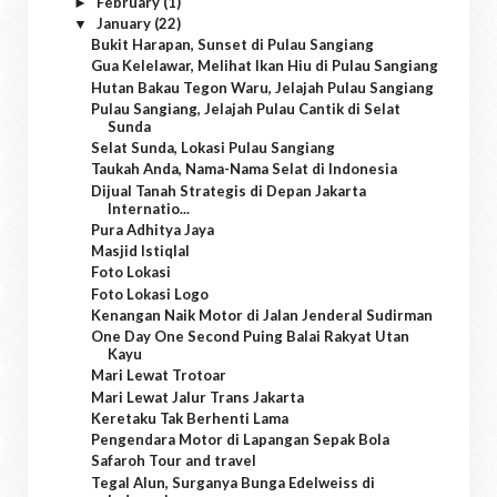
February
(1)
►
January
(22)
▼
Bukit Harapan, Sunset di Pulau Sangiang
Gua Kelelawar, Melihat Ikan Hiu di Pulau Sangiang
Hutan Bakau Tegon Waru, Jelajah Pulau Sangiang
Pulau Sangiang, Jelajah Pulau Cantik di Selat
Sunda
Selat Sunda, Lokasi Pulau Sangiang
Taukah Anda, Nama-Nama Selat di Indonesia
Dijual Tanah Strategis di Depan Jakarta
Internatio...
Pura Adhitya Jaya
Masjid Istiqlal
Foto Lokasi
Foto Lokasi Logo
Kenangan Naik Motor di Jalan Jenderal Sudirman
One Day One Second Puing Balai Rakyat Utan
Kayu
Mari Lewat Trotoar
Mari Lewat Jalur Trans Jakarta
Keretaku Tak Berhenti Lama
Pengendara Motor di Lapangan Sepak Bola
Safaroh Tour and travel
Tegal Alun, Surganya Bunga Edelweiss di