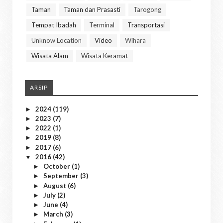
Taman
Taman dan Prasasti
Tarogong
Tempat Ibadah
Terminal
Transportasi
Unknow Location
Video
Wihara
Wisata Alam
Wisata Keramat
ARSIP
2024
(119)
►
2023
(7)
►
2022
(1)
►
2019
(8)
►
2017
(6)
►
2016
(42)
▼
October
(1)
►
September
(3)
►
August
(6)
►
July
(2)
►
June
(4)
►
March
(3)
►