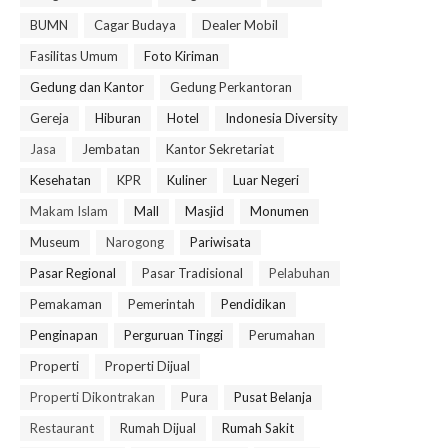
BUMN
Cagar Budaya
Dealer Mobil
Fasilitas Umum
Foto Kiriman
Gedung dan Kantor
Gedung Perkantoran
Gereja
Hiburan
Hotel
Indonesia Diversity
Jasa
Jembatan
Kantor Sekretariat
Kesehatan
KPR
Kuliner
Luar Negeri
Makam Islam
Mall
Masjid
Monumen
Museum
Narogong
Pariwisata
Pasar Regional
Pasar Tradisional
Pelabuhan
Pemakaman
Pemerintah
Pendidikan
Penginapan
Perguruan Tinggi
Perumahan
Properti
Properti Dijual
Properti Dikontrakan
Pura
Pusat Belanja
Restaurant
Rumah Dijual
Rumah Sakit