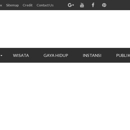
ox
Sitemap
Credit
Contact Us
WISATA
GAYA HIDUP
INSTANSI
PUBLI