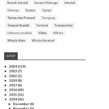
Rumah Subsidi
Sarana Olahraga
Sekolah
Sitemap
Stasiun
Taman
Taman dan Prasasti
Tarogong
Tempat Ibadah
Terminal
Transportasi
Unknow Location
Video
Wihara
Wisata Alam
Wisata Keramat
ARSIP
2024
(119)
►
2023
(7)
►
2022
(1)
►
2019
(8)
►
2017
(6)
►
2016
(42)
►
2015
(15)
►
2014
(45)
▼
December
(6)
►
November
(2)
▼