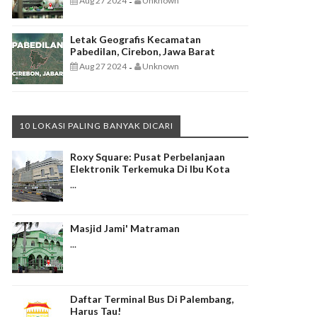
Aug 27 2024
Unknown
-
Letak Geografis Kecamatan
Pabedilan, Cirebon, Jawa Barat
Aug 27 2024
Unknown
-
10 LOKASI PALING BANYAK DICARI
Roxy Square: Pusat Perbelanjaan
Elektronik Terkemuka Di Ibu Kota
...
Masjid Jami' Matraman
...
Daftar Terminal Bus Di Palembang,
Harus Tau!