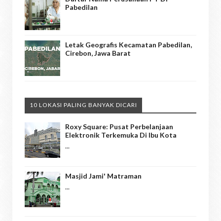
Pabedilan
Letak Geografis Kecamatan Pabedilan,
Cirebon, Jawa Barat
10 LOKASI PALING BANYAK DICARI
Roxy Square: Pusat Perbelanjaan
Elektronik Terkemuka Di Ibu Kota
...
Masjid Jami' Matraman
...