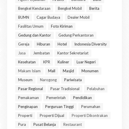
Bengkel Kendaraan
Bengkel Mobil
Berita
BUMN
Cagar Budaya
Dealer Mobil
Fasilitas Umum
Foto Kiriman
Gedung dan Kantor
Gedung Perkantoran
Gereja
Hiburan
Hotel
Indonesia Diversity
Jasa
Jembatan
Kantor Sekretariat
Kesehatan
KPR
Kuliner
Luar Negeri
Makam Islam
Mall
Masjid
Monumen
Museum
Narogong
Pariwisata
Pasar Regional
Pasar Tradisional
Pelabuhan
Pemakaman
Pemerintah
Pendidikan
Penginapan
Perguruan Tinggi
Perumahan
Properti
Properti Dijual
Properti Dikontrakan
Pura
Pusat Belanja
Restaurant