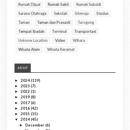
Rumah Dijual
Rumah Sakit
Rumah Subsidi
Sarana Olahraga
Sekolah
Sitemap
Stasiun
Taman
Taman dan Prasasti
Tarogong
Tempat Ibadah
Terminal
Transportasi
Unknow Location
Video
Wihara
Wisata Alam
Wisata Keramat
ARSIP
2024
(119)
►
2023
(7)
►
2022
(1)
►
2019
(8)
►
2017
(6)
►
2016
(42)
►
2015
(15)
►
2014
(45)
▼
December
(6)
►