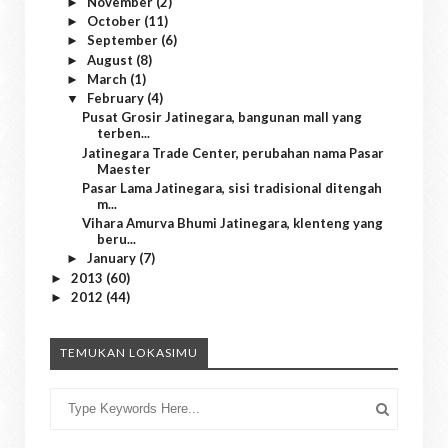
November
(2)
►
October
(11)
►
September
(6)
►
August
(8)
►
March
(1)
►
February
(4)
▼
Pusat Grosir Jatinegara, bangunan mall yang
terben...
Jatinegara Trade Center, perubahan nama Pasar
Maester
Pasar Lama Jatinegara, sisi tradisional ditengah
m...
Vihara Amurva Bhumi Jatinegara, klenteng yang
beru...
January
(7)
►
2013
(60)
►
2012
(44)
►
TEMUKAN LOKASIMU