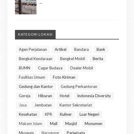
...
KATEGORI LOKASI
Agen Perjalanan
Artikel
Bandara
Bank
Bengkel Kendaraan
Bengkel Mobil
Berita
BUMN
Cagar Budaya
Dealer Mobil
Fasilitas Umum
Foto Kiriman
Gedung dan Kantor
Gedung Perkantoran
Gereja
Hiburan
Hotel
Indonesia Diversity
Jasa
Jembatan
Kantor Sekretariat
Kesehatan
KPR
Kuliner
Luar Negeri
Makam Islam
Mall
Masjid
Monumen
Museum
Narogong
Pariwisata