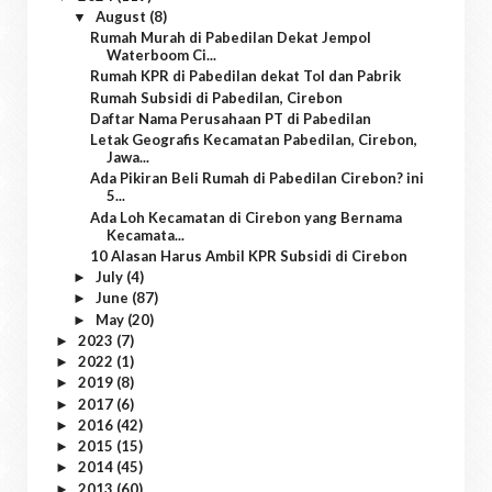
August
(8)
▼
Rumah Murah di Pabedilan Dekat Jempol
Waterboom Ci...
Rumah KPR di Pabedilan dekat Tol dan Pabrik
Rumah Subsidi di Pabedilan, Cirebon
Daftar Nama Perusahaan PT di Pabedilan
Letak Geografis Kecamatan Pabedilan, Cirebon,
Jawa...
Ada Pikiran Beli Rumah di Pabedilan Cirebon? ini
5...
Ada Loh Kecamatan di Cirebon yang Bernama
Kecamata...
10 Alasan Harus Ambil KPR Subsidi di Cirebon
July
(4)
►
June
(87)
►
May
(20)
►
2023
(7)
►
2022
(1)
►
2019
(8)
►
2017
(6)
►
2016
(42)
►
2015
(15)
►
2014
(45)
►
2013
(60)
►