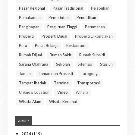
Pasar Regional
Pasar Tradisional
Pelabuhan
Pemakaman
Pemerintah
Pendidikan
Penginapan
Perguruan Tinggi
Perumahan
Properti
Properti Dijual
Properti Dikontrakan
Pura
Pusat Belanja
Restaurant
Rumah Dijual
Rumah Sakit
Rumah Subsidi
Sarana Olahraga
Sekolah
Sitemap
Stasiun
Taman
Taman dan Prasasti
Tarogong
Tempat Ibadah
Terminal
Transportasi
Unknow Location
Video
Wihara
Wisata Alam
Wisata Keramat
ARSIP
2024
(119)
▼