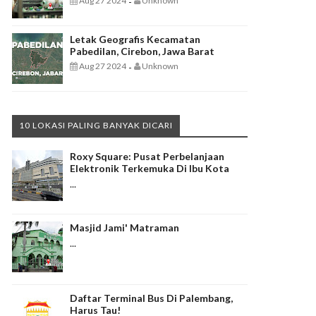
Aug 27 2024
Unknown
-
Letak Geografis Kecamatan
Pabedilan, Cirebon, Jawa Barat
Aug 27 2024
Unknown
-
10 LOKASI PALING BANYAK DICARI
Roxy Square: Pusat Perbelanjaan
Elektronik Terkemuka Di Ibu Kota
...
Masjid Jami' Matraman
...
Daftar Terminal Bus Di Palembang,
Harus Tau!