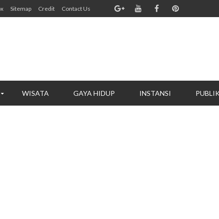
ox
Sitemap
Credit
Contact Us
WISATA
GAYA HIDUP
INSTANSI
PUBLI