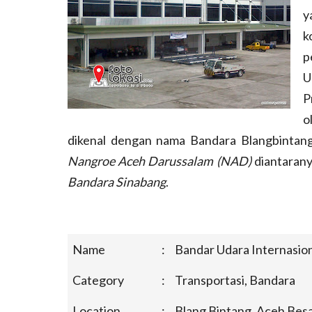
y
k
p
U
P
o
dikenal dengan nama Bandara Blangbintang.
Nangroe Aceh Darussalam (NAD)
diantarany
Bandara Sinabang
.
Name
:
Bandar Udara Internasion
Category
:
Transportasi, Bandara
Location
:
Blang Bintang, Aceh Besa