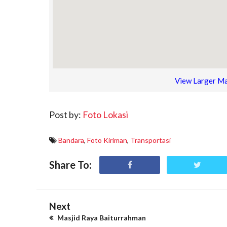
View Larger M
Post by:
Foto Lokasi
Bandara
,
Foto Kiriman
,
Transportasi
Share To:
Next
Masjid Raya Baiturrahman