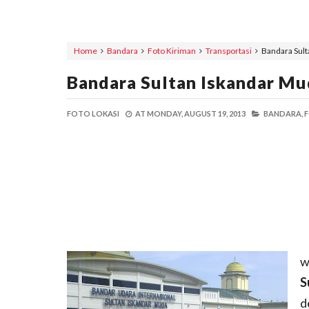
Home
Bandara
Foto Kiriman
Transportasi
Bandara Sult
Bandara Sultan Iskandar Mu
FOTO LOKASI
AT
MONDAY, AUGUST 19, 2013
BANDARA,
F
w
S
d