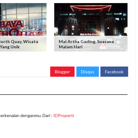
North Quay, Wisata
Mal Artha Gading, Suasana
Yang Unik
Malam Hari
Blogger
Disqus
Facebook
berkenalan denganmu. Dari :
IDProperti