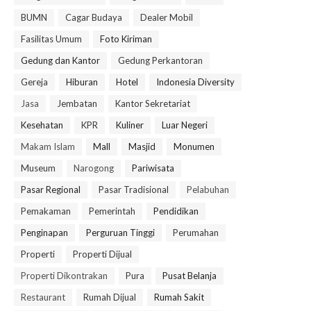
BUMN
Cagar Budaya
Dealer Mobil
Fasilitas Umum
Foto Kiriman
Gedung dan Kantor
Gedung Perkantoran
Gereja
Hiburan
Hotel
Indonesia Diversity
Jasa
Jembatan
Kantor Sekretariat
Kesehatan
KPR
Kuliner
Luar Negeri
Makam Islam
Mall
Masjid
Monumen
Museum
Narogong
Pariwisata
Pasar Regional
Pasar Tradisional
Pelabuhan
Pemakaman
Pemerintah
Pendidikan
Penginapan
Perguruan Tinggi
Perumahan
Properti
Properti Dijual
Properti Dikontrakan
Pura
Pusat Belanja
Restaurant
Rumah Dijual
Rumah Sakit