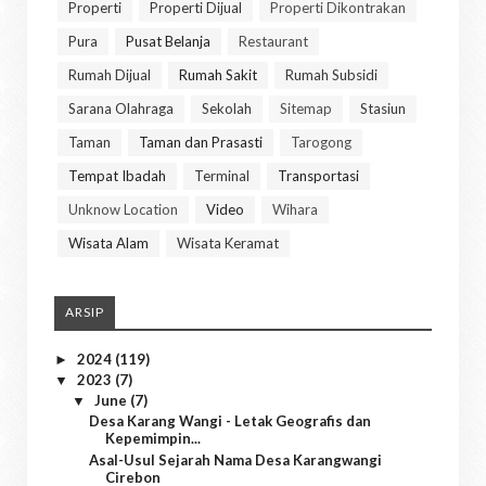
Properti
Properti Dijual
Properti Dikontrakan
Pura
Pusat Belanja
Restaurant
Rumah Dijual
Rumah Sakit
Rumah Subsidi
Sarana Olahraga
Sekolah
Sitemap
Stasiun
Taman
Taman dan Prasasti
Tarogong
Tempat Ibadah
Terminal
Transportasi
Unknow Location
Video
Wihara
Wisata Alam
Wisata Keramat
ARSIP
2024
(119)
►
2023
(7)
▼
June
(7)
▼
Desa Karang Wangi - Letak Geografis dan
Kepemimpin...
Asal-Usul Sejarah Nama Desa Karangwangi
Cirebon