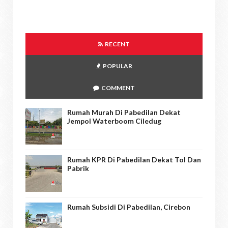
RECENT
POPULAR
COMMENT
Rumah Murah Di Pabedilan Dekat
Jempol Waterboom Ciledug
Rumah KPR Di Pabedilan Dekat Tol Dan
Pabrik
Rumah Subsidi Di Pabedilan, Cirebon