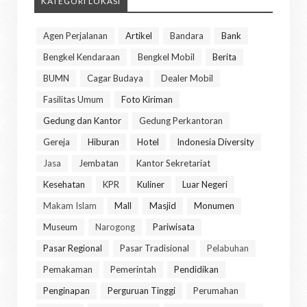
KATEGORI LOKASI
Agen Perjalanan
Artikel
Bandara
Bank
Bengkel Kendaraan
Bengkel Mobil
Berita
BUMN
Cagar Budaya
Dealer Mobil
Fasilitas Umum
Foto Kiriman
Gedung dan Kantor
Gedung Perkantoran
Gereja
Hiburan
Hotel
Indonesia Diversity
Jasa
Jembatan
Kantor Sekretariat
Kesehatan
KPR
Kuliner
Luar Negeri
Makam Islam
Mall
Masjid
Monumen
Museum
Narogong
Pariwisata
Pasar Regional
Pasar Tradisional
Pelabuhan
Pemakaman
Pemerintah
Pendidikan
Penginapan
Perguruan Tinggi
Perumahan