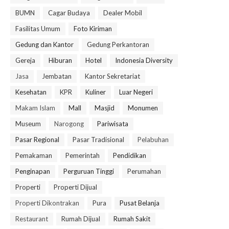
BUMN
Cagar Budaya
Dealer Mobil
Fasilitas Umum
Foto Kiriman
Gedung dan Kantor
Gedung Perkantoran
Gereja
Hiburan
Hotel
Indonesia Diversity
Jasa
Jembatan
Kantor Sekretariat
Kesehatan
KPR
Kuliner
Luar Negeri
Makam Islam
Mall
Masjid
Monumen
Museum
Narogong
Pariwisata
Pasar Regional
Pasar Tradisional
Pelabuhan
Pemakaman
Pemerintah
Pendidikan
Penginapan
Perguruan Tinggi
Perumahan
Properti
Properti Dijual
Properti Dikontrakan
Pura
Pusat Belanja
Restaurant
Rumah Dijual
Rumah Sakit