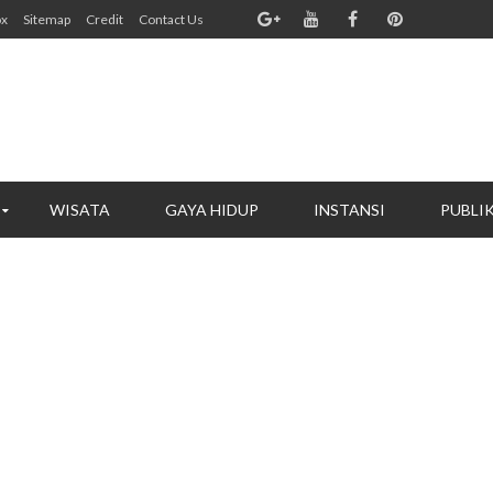
ox
Sitemap
Credit
Contact Us
WISATA
GAYA HIDUP
INSTANSI
PUBLI