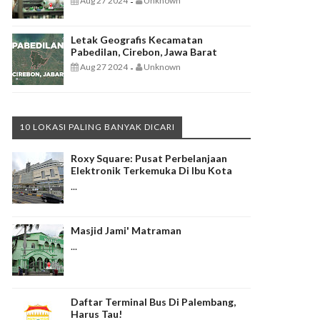
Aug 27 2024
Unknown
-
Letak Geografis Kecamatan
Pabedilan, Cirebon, Jawa Barat
Aug 27 2024
Unknown
-
10 LOKASI PALING BANYAK DICARI
Roxy Square: Pusat Perbelanjaan
Elektronik Terkemuka Di Ibu Kota
...
Masjid Jami' Matraman
...
Daftar Terminal Bus Di Palembang,
Harus Tau!