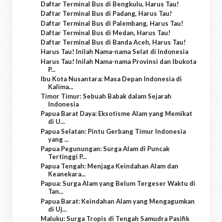
Daftar Terminal Bus di Bengkulu, Harus Tau!
Daftar Terminal Bus di Padang, Harus Tau!
Daftar Terminal Bus di Palembang, Harus Tau!
Daftar Terminal Bus di Medan, Harus Tau!
Daftar Terminal Bus di Banda Aceh, Harus Tau!
Harus Tau! Inilah Nama-nama Selat di Indonesia
Harus Tau! Inilah Nama-nama Provinsi dan Ibukota
P...
Ibu Kota Nusantara: Masa Depan Indonesia di
Kalima...
Timor Timur: Sebuah Babak dalam Sejarah
Indonesia
Papua Barat Daya: Eksotisme Alam yang Memikat
di U...
Papua Selatan: Pintu Gerbang Timur Indonesia
yang ...
Papua Pegunungan: Surga Alam di Puncak
Tertinggi P...
Papua Tengah: Menjaga Keindahan Alam dan
Keanekara...
Papua: Surga Alam yang Belum Tergeser Waktu di
Tan...
Papua Barat: Keindahan Alam yang Mengagumkan
di Uj...
Maluku: Surga Tropis di Tengah Samudra Pasifik