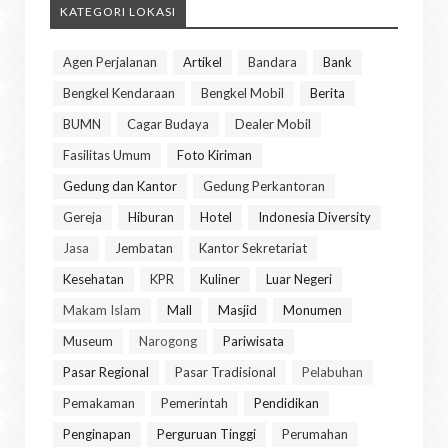
KATEGORI LOKASI
Agen Perjalanan
Artikel
Bandara
Bank
Bengkel Kendaraan
Bengkel Mobil
Berita
BUMN
Cagar Budaya
Dealer Mobil
Fasilitas Umum
Foto Kiriman
Gedung dan Kantor
Gedung Perkantoran
Gereja
Hiburan
Hotel
Indonesia Diversity
Jasa
Jembatan
Kantor Sekretariat
Kesehatan
KPR
Kuliner
Luar Negeri
Makam Islam
Mall
Masjid
Monumen
Museum
Narogong
Pariwisata
Pasar Regional
Pasar Tradisional
Pelabuhan
Pemakaman
Pemerintah
Pendidikan
Penginapan
Perguruan Tinggi
Perumahan