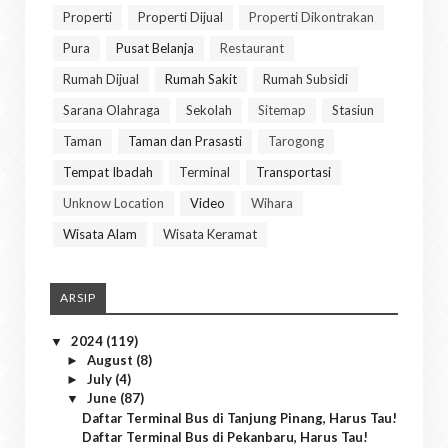
Properti
Properti Dijual
Properti Dikontrakan
Pura
Pusat Belanja
Restaurant
Rumah Dijual
Rumah Sakit
Rumah Subsidi
Sarana Olahraga
Sekolah
Sitemap
Stasiun
Taman
Taman dan Prasasti
Tarogong
Tempat Ibadah
Terminal
Transportasi
Unknow Location
Video
Wihara
Wisata Alam
Wisata Keramat
ARSIP
2024
(119)
▼
August
(8)
►
July
(4)
►
June
(87)
▼
Daftar Terminal Bus di Tanjung Pinang, Harus Tau!
Daftar Terminal Bus di Pekanbaru, Harus Tau!