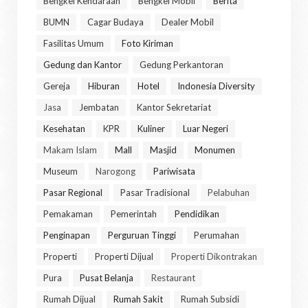
Bengkel Kendaraan
Bengkel Mobil
Berita
BUMN
Cagar Budaya
Dealer Mobil
Fasilitas Umum
Foto Kiriman
Gedung dan Kantor
Gedung Perkantoran
Gereja
Hiburan
Hotel
Indonesia Diversity
Jasa
Jembatan
Kantor Sekretariat
Kesehatan
KPR
Kuliner
Luar Negeri
Makam Islam
Mall
Masjid
Monumen
Museum
Narogong
Pariwisata
Pasar Regional
Pasar Tradisional
Pelabuhan
Pemakaman
Pemerintah
Pendidikan
Penginapan
Perguruan Tinggi
Perumahan
Properti
Properti Dijual
Properti Dikontrakan
Pura
Pusat Belanja
Restaurant
Rumah Dijual
Rumah Sakit
Rumah Subsidi