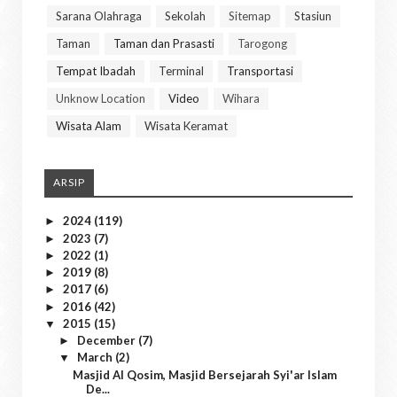
Sarana Olahraga
Sekolah
Sitemap
Stasiun
Taman
Taman dan Prasasti
Tarogong
Tempat Ibadah
Terminal
Transportasi
Unknow Location
Video
Wihara
Wisata Alam
Wisata Keramat
ARSIP
2024
(119)
►
2023
(7)
►
2022
(1)
►
2019
(8)
►
2017
(6)
►
2016
(42)
►
2015
(15)
▼
December
(7)
►
March
(2)
▼
Masjid Al Qosim, Masjid Bersejarah Syi'ar Islam
De...