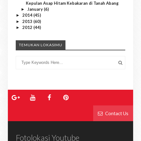
Kepulan Asap Hitam Kebakaran di Tanah Abang
January
(6)
►
2014
(45)
►
2013
(60)
►
2012
(44)
►
TEMUKAN LOKASIMU
Contact Us
Fotolokasi Youtube