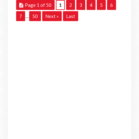
Page 1 of 50
1
2
3
4
5
6
7
50
Next »
Last
...