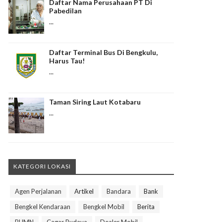
Daftar Nama Perusahaan PT Di
Pabedilan
...
Daftar Terminal Bus Di Bengkulu,
Harus Tau!
...
Taman Siring Laut Kotabaru
...
KATEGORI LOKASI
Agen Perjalanan
Artikel
Bandara
Bank
Bengkel Kendaraan
Bengkel Mobil
Berita