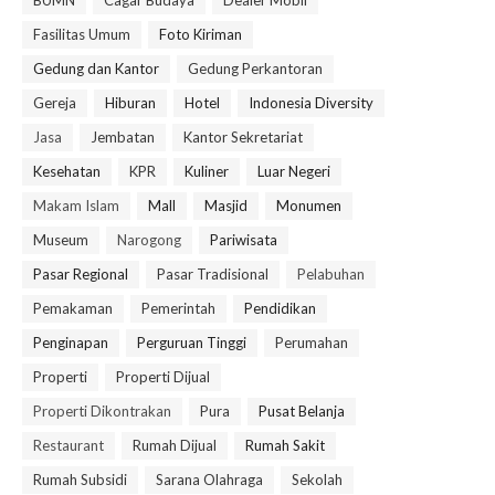
BUMN
Cagar Budaya
Dealer Mobil
Fasilitas Umum
Foto Kiriman
Gedung dan Kantor
Gedung Perkantoran
Gereja
Hiburan
Hotel
Indonesia Diversity
Jasa
Jembatan
Kantor Sekretariat
Kesehatan
KPR
Kuliner
Luar Negeri
Makam Islam
Mall
Masjid
Monumen
Museum
Narogong
Pariwisata
Pasar Regional
Pasar Tradisional
Pelabuhan
Pemakaman
Pemerintah
Pendidikan
Penginapan
Perguruan Tinggi
Perumahan
Properti
Properti Dijual
Properti Dikontrakan
Pura
Pusat Belanja
Restaurant
Rumah Dijual
Rumah Sakit
Rumah Subsidi
Sarana Olahraga
Sekolah