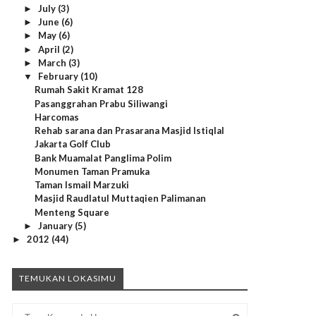
July
(3)
►
June
(6)
►
May
(6)
►
April
(2)
►
March
(3)
►
February
(10)
▼
Rumah Sakit Kramat 128
Pasanggrahan Prabu Siliwangi
Harcomas
Rehab sarana dan Prasarana Masjid Istiqlal
Jakarta Golf Club
Bank Muamalat Panglima Polim
Monumen Taman Pramuka
Taman Ismail Marzuki
Masjid Raudlatul Muttaqien Palimanan
Menteng Square
January
(5)
►
2012
(44)
►
TEMUKAN LOKASIMU