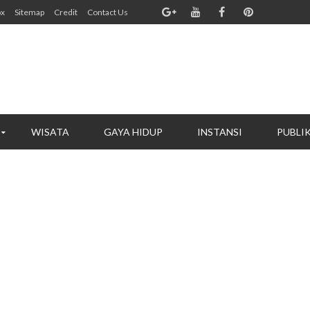
ox
Sitemap
Credit
Contact Us
WISATA
GAYA HIDUP
INSTANSI
PUBLI