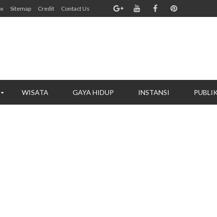
ox
Sitemap
Credit
Contact Us
WISATA
GAYA HIDUP
INSTANSI
PUBLI