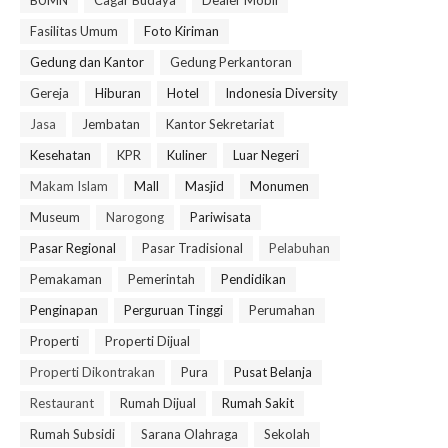
BUMN
Cagar Budaya
Dealer Mobil
Fasilitas Umum
Foto Kiriman
Gedung dan Kantor
Gedung Perkantoran
Gereja
Hiburan
Hotel
Indonesia Diversity
Jasa
Jembatan
Kantor Sekretariat
Kesehatan
KPR
Kuliner
Luar Negeri
Makam Islam
Mall
Masjid
Monumen
Museum
Narogong
Pariwisata
Pasar Regional
Pasar Tradisional
Pelabuhan
Pemakaman
Pemerintah
Pendidikan
Penginapan
Perguruan Tinggi
Perumahan
Properti
Properti Dijual
Properti Dikontrakan
Pura
Pusat Belanja
Restaurant
Rumah Dijual
Rumah Sakit
Rumah Subsidi
Sarana Olahraga
Sekolah