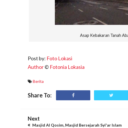
Asap Kebakaran Tanah Aban
Post by:
Foto Lokasi
Author
©
Fotonia Lokasia
Berita
Share To:
Next
Masjid Al Qosim, Masjid Bersejarah Syi'ar Islam