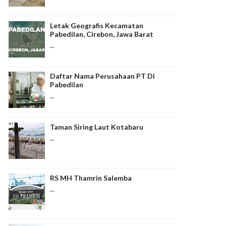
Letak Geografis Kecamatan
Pabedilan, Cirebon, Jawa Barat
...
Daftar Nama Perusahaan PT Di
Pabedilan
...
Taman Siring Laut Kotabaru
...
RS MH Thamrin Salemba
...