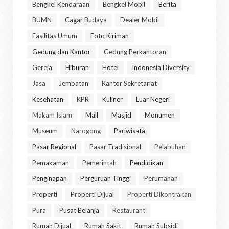
Bengkel Kendaraan
Bengkel Mobil
Berita
BUMN
Cagar Budaya
Dealer Mobil
Fasilitas Umum
Foto Kiriman
Gedung dan Kantor
Gedung Perkantoran
Gereja
Hiburan
Hotel
Indonesia Diversity
Jasa
Jembatan
Kantor Sekretariat
Kesehatan
KPR
Kuliner
Luar Negeri
Makam Islam
Mall
Masjid
Monumen
Museum
Narogong
Pariwisata
Pasar Regional
Pasar Tradisional
Pelabuhan
Pemakaman
Pemerintah
Pendidikan
Penginapan
Perguruan Tinggi
Perumahan
Properti
Properti Dijual
Properti Dikontrakan
Pura
Pusat Belanja
Restaurant
Rumah Dijual
Rumah Sakit
Rumah Subsidi