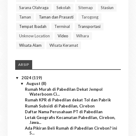
Sarana Olahraga
Sekolah
Sitemap
Stasiun
Taman
Taman dan Prasasti
Tarogong
Tempat Ibadah
Terminal
Transportasi
Unknow Location
Video
Wihara
Wisata Alam
Wisata Keramat
ARSIP
2024
(119)
▼
August
(8)
▼
Rumah Murah di Pabedilan Dekat Jempol
Waterboom Ci...
Rumah KPR di Pabedilan dekat Tol dan Pabrik
Rumah Subsidi di Pabedilan, Cirebon
Daftar Nama Perusahaan PT di Pabedilan
Letak Geografis Kecamatan Pabedilan, Cirebon,
Jawa...
Ada Pikiran Beli Rumah di Pabedilan Cirebon? ini
5...