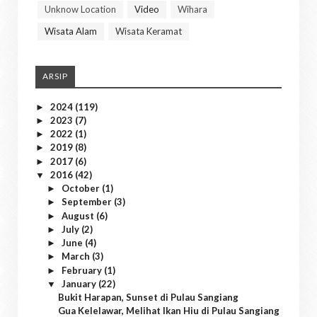
Unknow Location
Video
Wihara
Wisata Alam
Wisata Keramat
ARSIP
2024
(119)
►
2023
(7)
►
2022
(1)
►
2019
(8)
►
2017
(6)
►
2016
(42)
▼
October
(1)
►
September
(3)
►
August
(6)
►
July
(2)
►
June
(4)
►
March
(3)
►
February
(1)
►
January
(22)
▼
Bukit Harapan, Sunset di Pulau Sangiang
Gua Kelelawar, Melihat Ikan Hiu di Pulau Sangiang