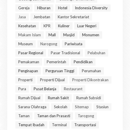
Gereja
Hiburan
Hotel
Indonesia Diversity
Jasa
Jembatan
Kantor Sekretariat
Kesehatan
KPR
Kuliner
Luar Negeri
Makam Islam
Mall
Masjid
Monumen
Museum
Narogong
Pariwisata
Pasar Regional
Pasar Tradisional
Pelabuhan
Pemakaman
Pemerintah
Pendidikan
Penginapan
Perguruan Tinggi
Perumahan
Properti
Properti Dijual
Properti Dikontrakan
Pura
Pusat Belanja
Restaurant
Rumah Dijual
Rumah Sakit
Rumah Subsidi
Sarana Olahraga
Sekolah
Sitemap
Stasiun
Taman
Taman dan Prasasti
Tarogong
Tempat Ibadah
Terminal
Transportasi