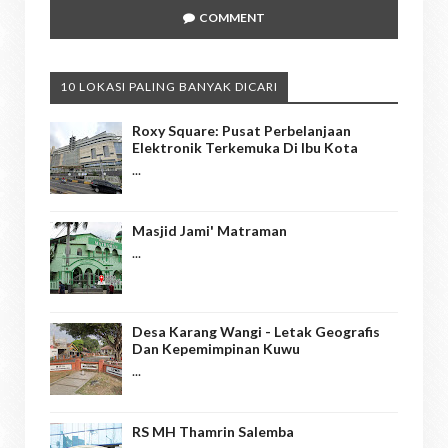
COMMENT
10 LOKASI PALING BANYAK DICARI
Roxy Square: Pusat Perbelanjaan
Elektronik Terkemuka Di Ibu Kota
...
Masjid Jami' Matraman
...
Desa Karang Wangi - Letak Geografis
Dan Kepemimpinan Kuwu
...
RS MH Thamrin Salemba