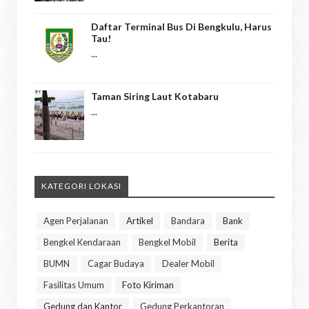
Daftar Terminal Bus Di Bengkulu, Harus
Tau!
...
Taman Siring Laut Kotabaru
...
KATEGORI LOKASI
Agen Perjalanan
Artikel
Bandara
Bank
Bengkel Kendaraan
Bengkel Mobil
Berita
BUMN
Cagar Budaya
Dealer Mobil
Fasilitas Umum
Foto Kiriman
Gedung dan Kantor
Gedung Perkantoran