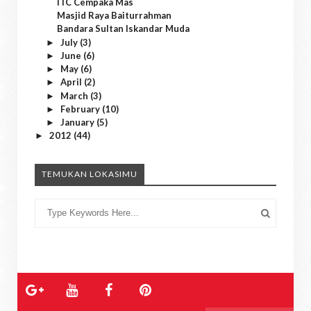
ITC Cempaka Mas
Masjid Raya Baiturrahman
Bandara Sultan Iskandar Muda
July
(3)
►
June
(6)
►
May
(6)
►
April
(2)
►
March
(3)
►
February
(10)
►
January
(5)
►
2012
(44)
►
TEMUKAN LOKASIMU