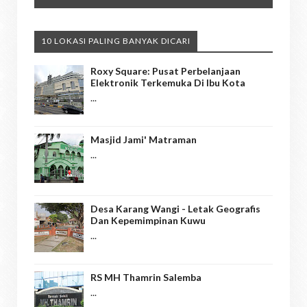
10 LOKASI PALING BANYAK DICARI
Roxy Square: Pusat Perbelanjaan
Elektronik Terkemuka Di Ibu Kota
...
Masjid Jami' Matraman
...
Desa Karang Wangi - Letak Geografis
Dan Kepemimpinan Kuwu
...
RS MH Thamrin Salemba
...