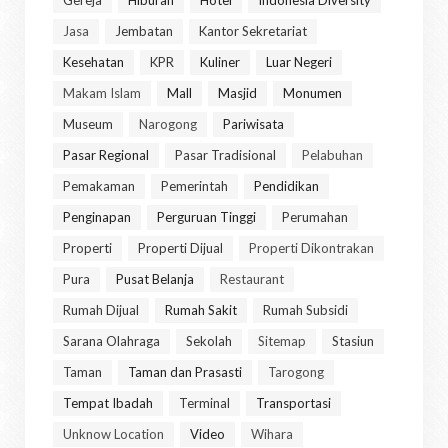
Jasa
Jembatan
Kantor Sekretariat
Kesehatan
KPR
Kuliner
Luar Negeri
Makam Islam
Mall
Masjid
Monumen
Museum
Narogong
Pariwisata
Pasar Regional
Pasar Tradisional
Pelabuhan
Pemakaman
Pemerintah
Pendidikan
Penginapan
Perguruan Tinggi
Perumahan
Properti
Properti Dijual
Properti Dikontrakan
Pura
Pusat Belanja
Restaurant
Rumah Dijual
Rumah Sakit
Rumah Subsidi
Sarana Olahraga
Sekolah
Sitemap
Stasiun
Taman
Taman dan Prasasti
Tarogong
Tempat Ibadah
Terminal
Transportasi
Unknow Location
Video
Wihara