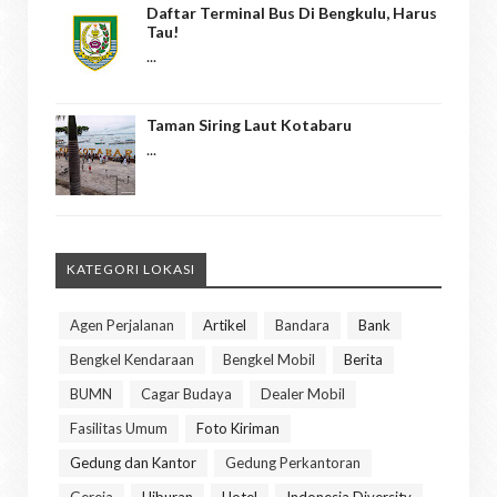
Daftar Terminal Bus Di Bengkulu, Harus
Tau!
...
Taman Siring Laut Kotabaru
...
KATEGORI LOKASI
Agen Perjalanan
Artikel
Bandara
Bank
Bengkel Kendaraan
Bengkel Mobil
Berita
BUMN
Cagar Budaya
Dealer Mobil
Fasilitas Umum
Foto Kiriman
Gedung dan Kantor
Gedung Perkantoran
Gereja
Hiburan
Hotel
Indonesia Diversity